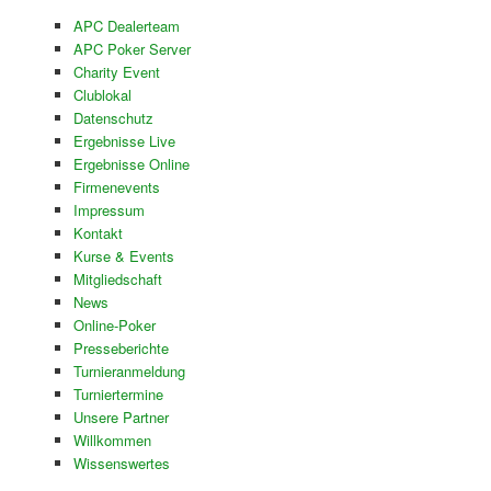
APC Dealerteam
APC Poker Server
Charity Event
Clublokal
Datenschutz
Ergebnisse Live
Ergebnisse Online
Firmenevents
Impressum
Kontakt
Kurse & Events
Mitgliedschaft
News
Online-Poker
Presseberichte
Turnieranmeldung
Turniertermine
Unsere Partner
Willkommen
Wissenswertes