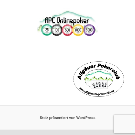
Stolz präsentiert von WordPress