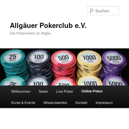
Zum
primären
Such
Inhalt
springen
Allgäuer Pokerclub e.V.
Der Pokerverein im Allgäu
Hauptmenü
Online-Poker
Willkommen
News
Live-Poker
Kurse & Events
Wissenswertes
Kontakt
Impressum